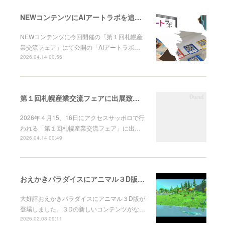
NEWコンテンツにAIアートラボを追加しました
NEWコンテンツに今回開催の「第１回札幌産
業交流フェア」にて公開の「AIアートラボ…
2026.04.14 00:56
第１回札幌産業交流フェアに出展致します。
2026年４月15、16日にアクセスサッポロで行
われる「第１回札幌産業交流フェア」に出…
2026.04.14 00:49
おえかきパラダイスにアニマル３D版が登場
大好評おえかきパラダイスにアニマル３D版が
登場しました。３Dの新しいコンテンツがな…
2026.02.08 09:11