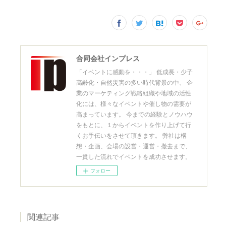
合同会社インプレス
「イベントに感動を・・・」 低成長・少子
高齢化・自然災害の多い時代背景の中、 企
業のマーケティング戦略組織や地域の活性
化には、様々なイベントや催し物の需要が
高まっています。 今までの経験とノウハウ
をもとに、１からイベントを作り上げて行
くお手伝いをさせて頂きます。 弊社は構
想・企画、会場の設営・運営・撤去まで、
一貫した流れでイベントを成功させます。
フォロー
関連記事