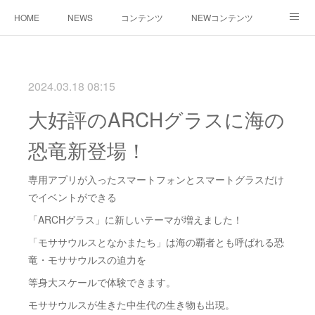
HOME
NEWS
コンテンツ
NEWコンテンツ
SDGsデジタルイベントパッケージ
ワークショップ
キッチンカー応援
2024.03.18 08:15
会社案内
業務内容
お問い合わせ
大好評のARCHグラスに海の
恐竜新登場！
専用アプリが入ったスマートフォンとスマートグラスだけ
でイベントができる
「ARCHグラス」に新しいテーマが増えました！
「モササウルスとなかまたち」は海の覇者とも呼ばれる恐
竜・モササウルスの迫力を
等身大スケールで体験できます。
モササウルスが生きた中生代の生き物も出現。